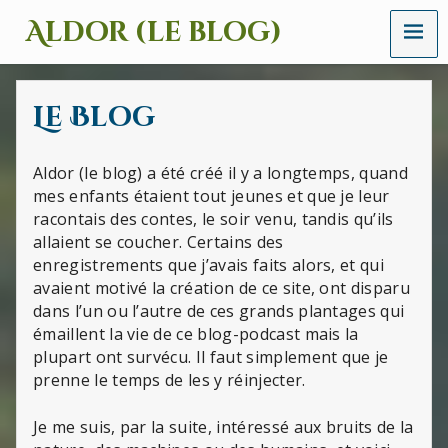
MENU
Aldor (le blog)
Un
site
avec
Le Blog
des
mots,
des
Aldor (le blog) a été créé il y a longtemps, quand
images
et
mes enfants étaient tout jeunes et que je leur
des
racontais des contes, le soir venu, tandis qu’ils
sons
allaient se coucher. Certains des
enregistrements que j’avais faits alors, et qui
avaient motivé la création de ce site, ont disparu
dans l’un ou l’autre de ces grands plantages qui
émaillent la vie de ce blog-podcast mais la
plupart ont survécu. Il faut simplement que je
prenne le temps de les y réinjecter.
Je me suis, par la suite, intéressé aux bruits de la