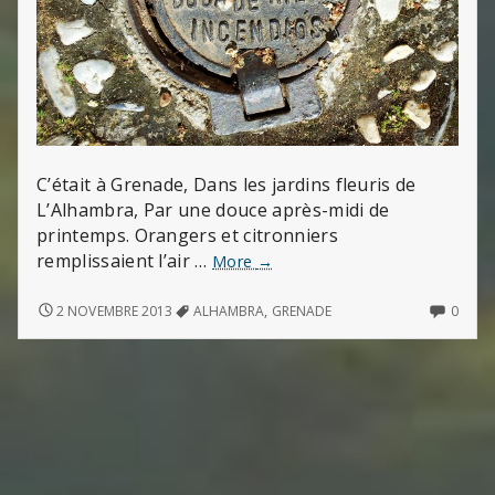
C’était à Grenade, Dans les jardins fleuris de
L’Alhambra, Par une douce après-midi de
printemps. Orangers et citronniers
remplissaient l’air …
Eaux
More
→
de
l’Alhambra
EAUX
NO
2 NOVEMBRE 2013
ALHAMBRA
,
GRENADE
0
DE
COMM
L’ALHAMBRA
ON
EAUX
DE
L’AL