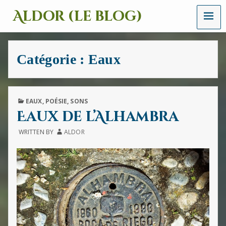
MENU
Aldor (le blog)
Un
site
avec
Catégorie :
Eaux
des
mots,
des
images
et
PUBLISHED
EAUX
,
POÉSIE
,
SONS
des
IN
Eaux de l’Alhambra
sons
WRITTEN BY
ALDOR