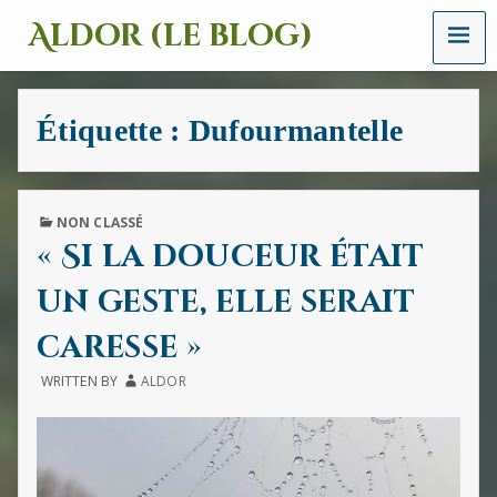
MENU
Aldor (le blog)
Un
site
avec
Étiquette :
Dufourmantelle
des
mots,
des
images
et
PUBLISHED
NON CLASSÉ
des
IN
« Si la douceur était
sons
un geste, elle serait
caresse »
WRITTEN BY
ALDOR