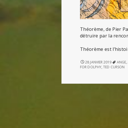
Théorème, de Pier Pao
détruire par la rencon
Théorème est l’histo
THÉORÈME
28 JANVIER 2019
ANGE
,
FOR DOLPHY
,
TED CURSON