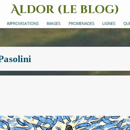
Aldor (le blog)
Un site avec des mots, des images et des sons
IMPROVISATIONS
IMAGES
PROMENADES
LIGNES
QUI
Pasolini