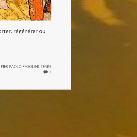
porter, régénérer ou
,
PIER PAOLO PASOLINI
,
TEARS
ONLY
1
ONE
COMMENT
ON
THÉORÈME