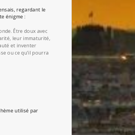
pensais, regardant le
tte énigme :
 monde. Être doux avec
arité, leur immaturité,
uauté et inventer
sse ou ce qu’il pourra
 thème utilisé par