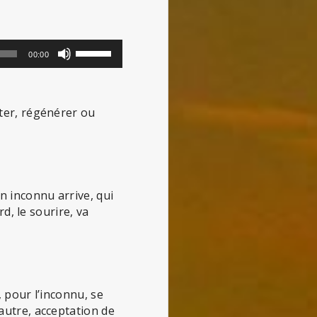
Utilisez
00:00
les
flèches
haut/bas
rter, régénérer ou
pour
augmenter
ou
diminuer
le
n inconnu arrive, qui
volume.
rd, le sourire, va
, pour l’inconnu, se
autre, acceptation de