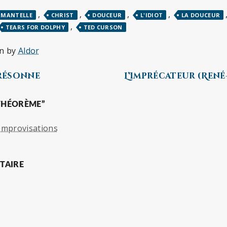
,
,
,
,
RMANTELLE
CHRIST
DOUCEUR
L'IDIOT
LA DOUCEUR
,
TEARS FOR DOLPHY
TED CURSON
en by
Aldor
 résonne
L’Imprécateur (René
THÉORÈME”
 Improvisations
TAIRE