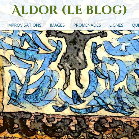
Aldor (le blog)
Un site avec des mots, des images et des sons
IMPROVISATIONS
IMAGES
PROMENADES
LIGNES
QUI