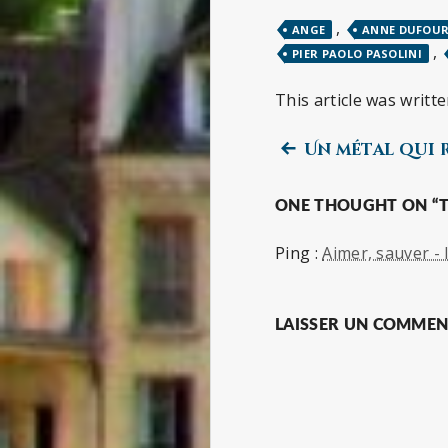
,
ANGE
ANNE DUFOU
,
PIER PAOLO PASOLINI
This article was writt
Previous
Navigation
Un métal qui
post:
de
ONE THOUGHT ON “
l’article
Ping :
Aimer, sauver -
LAISSER UN COMMEN