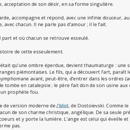
e, acceptation de son désir, en sa forme singulière.
rde, accompagne et répond, avec une infinie douceur, au d
, avec chacun. Il ne parle pas d’amour ; il le fait.
il part et où chacun se retrouve esseulé.
istoire de cette esseulement.
n’était qu’une ombre éperdue, devient thaumaturge : une sa
anges piémontaises. Le fils, qui a découvert l’art, paraît l
ymphomane avant, peut-être, d’entrer dans les ordres (au
ille tombe en catalepsie ; le père fait don de son usine aux
 un prophète fou.
te de version moderne de
l’Idiot
, de Dostoïevski. Comme le 
cun de son charme christique, angélique. De sa seule pré
 coeurs et y porte la lumière. L’ange est celui qui éveille e
ferme pas.