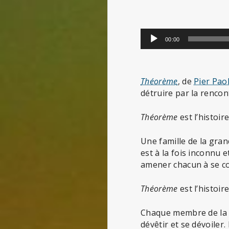
Lecteur
00:00
audio
Théorème
, de
Pier Pao
détruire par la rencont
Théorème
est l’histoi
Une famille de la gran
est à la fois inconnu e
amener chacun à se con
Théorème
est l’histoir
Chaque membre de la mai
dévêtir et se dévoiler