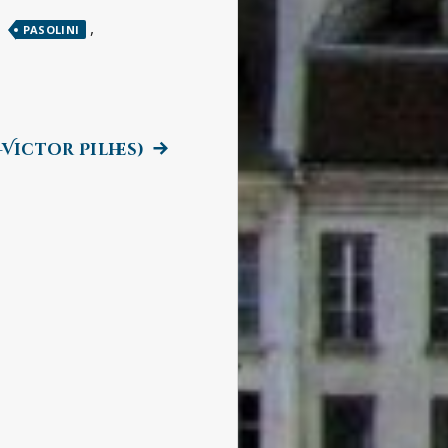
,
,
PASOLINI
Next
-Victor Pilhes)
post: