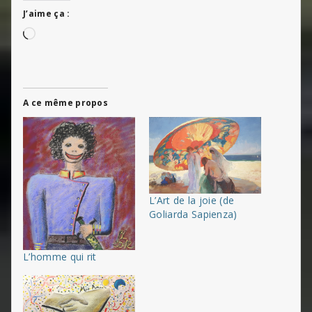
J’aime ça :
Chargement…
A ce même propos
L’Art de la joie (de
Goliarda Sapienza)
L’homme qui rit