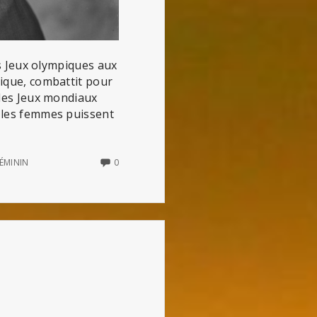
les Jeux olympiques aux
tique, combattit pour
 les Jeux mondiaux
e les femmes puissent
NO
ÉMININ
0
COMMENTS
ON
ALICE
MILLIAT