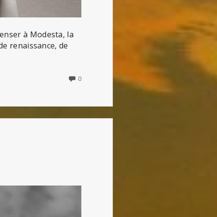
penser à Modesta, la
 de renaissance, de
NO
0
COMMENTS
ON
UNE
RÉVOLUTION
INTÉRIEURE
(DE
GLORIA
STEINEM)