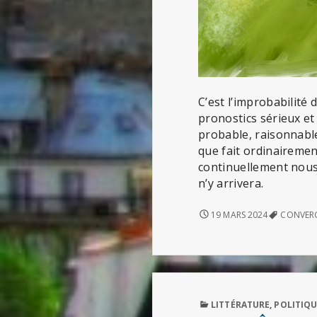
C’est l’improbabilité 
pronostics sérieux et 
probable, raisonnable
que fait ordinairement
continuellement nous 
n’y arrivera.
TOUS
19 MARS 2024
CONVER
AU
LARZAC
PUBLISHED
LITTÉRATURE
,
POLITIQU
IN