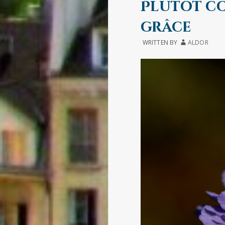
Plutôt co
grâce
WRITTEN BY
ALDOR