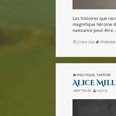
Les histoires que rac
magnifique héroïne de
naissance peut-être, à
UNE
23 MAI 2025
FÉMINISME
RÉVOLUTION
INTÉRIEURE
(DE
GLORIA
STEINEM)
PUBLISHED
POLITIQUE
,
THÉÂTRE
IN
Alice Mill
WRITTEN BY
ALDOR