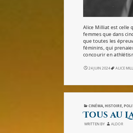
Alice Milliat est cell
femmes que dans cinq 
que toutes les épreuv
féminins, qui prenaie
concourir en athléti
ALICE
24 JUIN 2024
ALICE MIL
MILLIAT
PUBLISHED
CINÉMA
,
HISTOIRE
,
POLI
IN
Tous au L
WRITTEN BY
ALDOR