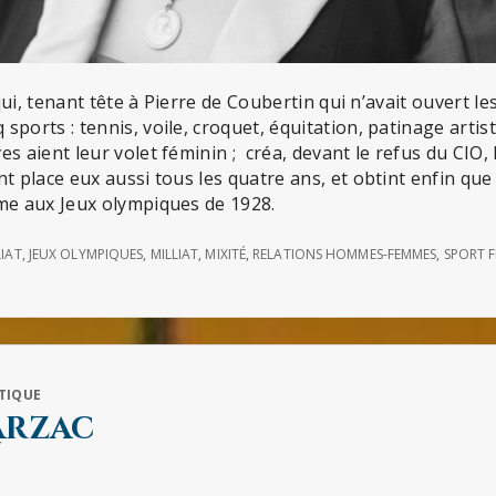
e qui, tenant tête à Pierre de Coubertin qui n’avait ouvert 
sports : tennis, voile, croquet, équitation, patinage artis
es aient leur volet féminin ; créa, devant le refus du CIO,
nt place eux aussi tous les quatre ans, et obtint enfin qu
sme aux Jeux olympiques de 1928.
LIAT
,
JEUX OLYMPIQUES
,
MILLIAT
,
MIXITÉ
,
RELATIONS HOMMES-FEMMES
,
SPORT F
TIQUE
arzac