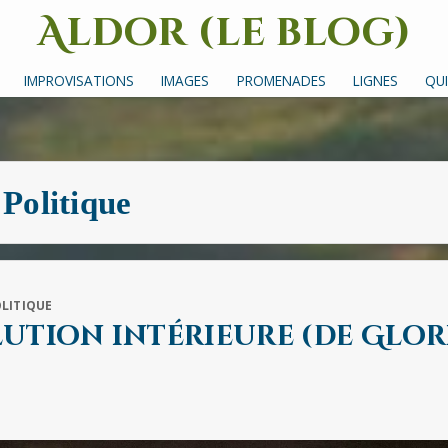
Aldor (le blog)
Un site avec des mots, des images et des sons
IMPROVISATIONS
IMAGES
PROMENADES
LIGNES
QUI
:
Politique
LITIQUE
ution intérieure (de Glor