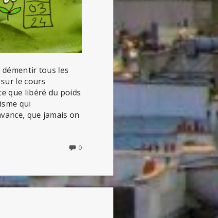
à démentir tous les
 sur le cours
e que libéré du poids
lisme qui
avance, que jamais on
NO
0
COMMENTS
ON
TOUS
AU
LARZAC