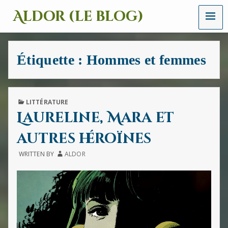
MENU
Aldor (le blog)
Un
site
avec
Étiquette :
Hommes et femmes
des
mots,
des
images
et
PUBLISHED
LITTÉRATURE
des
IN
Laureline, Mara et
sons
autres héroïnes
WRITTEN BY
ALDOR