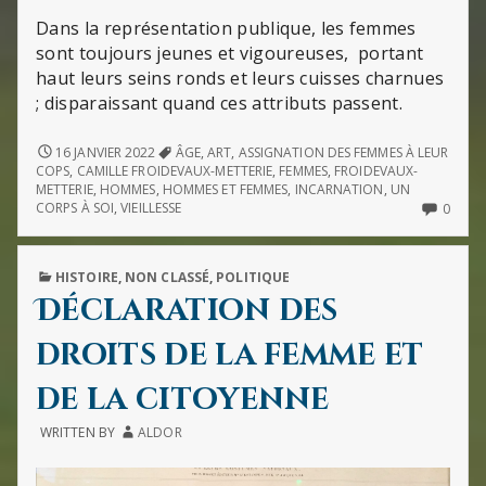
Dans la représentation publique, les femmes
sont toujours jeunes et vigoureuses, portant
haut leurs seins ronds et leurs cuisses charnues
; disparaissant quand ces attributs passent.
ÂGE,
16 JANVIER 2022
ÂGE
,
ART
,
ASSIGNATION DES FEMMES À LEUR
CORPS,
COPS
,
CAMILLE FROIDEVAUX-METTERIE
,
FEMMES
,
FROIDEVAUX-
FEMMES,
METTERIE
,
HOMMES
,
HOMMES ET FEMMES
,
INCARNATION
,
UN
HOMMES
NO
CORPS À SOI
,
VIEILLESSE
0
COMM
ON
ÂGE,
PUBLISHED
HISTOIRE
,
NON CLASSÉ
,
POLITIQUE
CORP
IN
FEMM
Déclaration des
HOM
droits de la femme et
de la citoyenne
WRITTEN BY
ALDOR