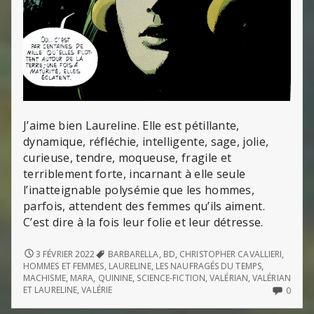
J’aime bien Laureline. Elle est pétillante,
dynamique, réfléchie, intelligente, sage, jolie,
curieuse, tendre, moqueuse, fragile et
terriblement forte, incarnant à elle seule
l’inatteignable polysémie que les hommes,
parfois, attendent des femmes qu’ils aiment.
C’est dire à la fois leur folie et leur détresse.
LAURELINE,
3 FÉVRIER 2022
BARBARELLA
,
BD
,
CHRISTOPHER CAVALLIERI
,
MARA
HOMMES ET FEMMES
,
LAURELINE
,
LES NAUFRAGÉS DU TEMPS
,
ET
MACHISME
,
MARA
,
QUININE
,
SCIENCE-FICTION
,
VALÉRIAN
,
VALÉRIAN
AUTRES
NO
ET LAURELINE
,
VALÉRIE
0
HÉROÏNES
COMM
ON