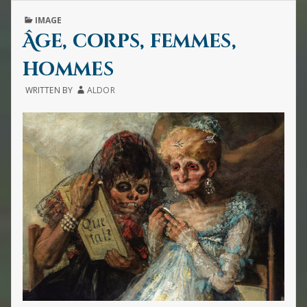
LAURE
PUBLISHED
IMAGE
MARA
IN
ET
Âge, corps, femmes,
AUTR
HÉRO
hommes
WRITTEN BY
ALDOR