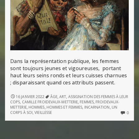
Dans la représentation publique, les femmes
sont toujours jeunes et vigoureuses, portant
haut leurs seins ronds et leurs cuisses charnues
; disparaissant quand ces attributs passent.
ÂGE,
16 JANVIER 2022
ÂGE
,
ART
,
ASSIGNATION DES FEMMES À LEUR
CORPS,
COPS
,
CAMILLE FROIDEVAUX-METTERIE
,
FEMMES
,
FROIDEVAUX-
FEMMES,
METTERIE
,
HOMMES
,
HOMMES ET FEMMES
,
INCARNATION
,
UN
HOMMES
NO
CORPS À SOI
,
VIEILLESSE
0
COMM
ON
ÂGE,
CORP
FEMM