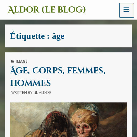
MENU
Aldor (le blog)
Un
site
avec
Étiquette :
âge
des
mots,
des
images
et
PUBLISHED
IMAGE
des
IN
Âge, corps, femmes,
sons
hommes
WRITTEN BY
ALDOR