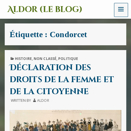
MENU
Aldor (le blog)
Un
site
avec
Étiquette :
Condorcet
des
mots,
des
images
et
PUBLISHED
HISTOIRE
,
NON CLASSÉ
,
POLITIQUE
des
IN
Déclaration des
sons
droits de la femme et
de la citoyenne
WRITTEN BY
ALDOR