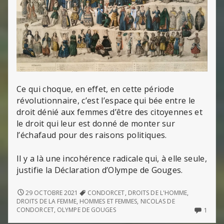
Ce qui choque, en effet, en cette période
révolutionnaire, c’est l’espace qui bée entre le
droit dénié aux femmes d’être des citoyennes et
le droit qui leur est donné de monter sur
l’échafaud pour des raisons politiques.
Il y a là une incohérence radicale qui, à elle seule,
justifie la Déclaration d’Olympe de Gouges.
DÉCLARATION
29 OCTOBRE 2021
CONDORCET
,
DROITS DE L'HOMME
,
DES
DROITS DE LA FEMME
,
HOMMES ET FEMMES
,
NICOLAS DE
DROITS
ONLY
CONDORCET
,
OLYMPE DE GOUGES
1
DE
ONE