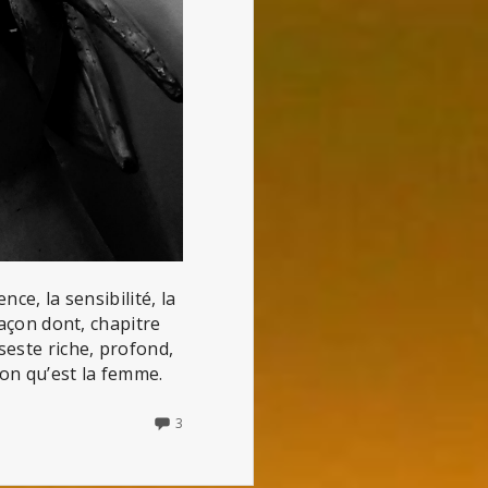
ence, la sensibilité, la
façon dont, chapitre
seste riche, profond,
ion qu’est la femme.
3
3
COMMENTS
ON
LE