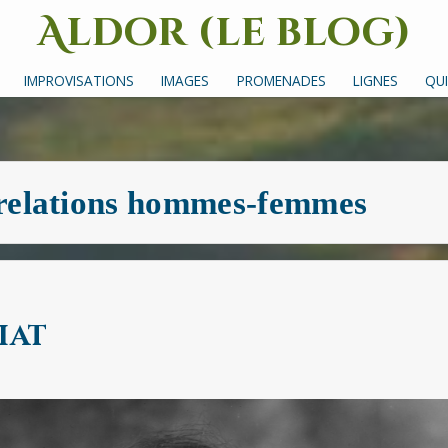
Aldor (le blog)
Un site avec des mots, des images et des sons
IMPROVISATIONS
IMAGES
PROMENADES
LIGNES
QUI
relations hommes-femmes
iat