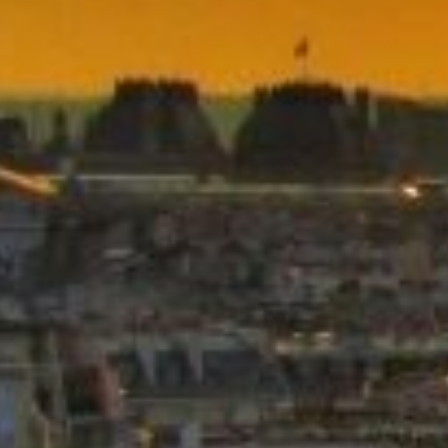
DEUXIÈME
SEXE
(DE
SIMONE
DE
BEAUVOIR)