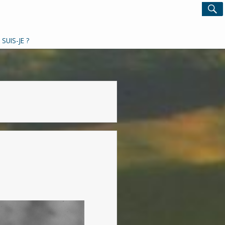
Search
S
for:
 SUIS-JE ?