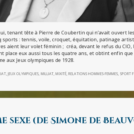
e qui, tenant tête à Pierre de Coubertin qui n’avait ouvert 
sports : tennis, voile, croquet, équitation, patinage artis
es aient leur volet féminin ; créa, devant le refus du CIO,
nt place eux aussi tous les quatre ans, et obtint enfin qu
sme aux Jeux olympiques de 1928.
LIAT
,
JEUX OLYMPIQUES
,
MILLIAT
,
MIXITÉ
,
RELATIONS HOMMES-FEMMES
,
SPORT F
me sexe (de Simone de Beauv