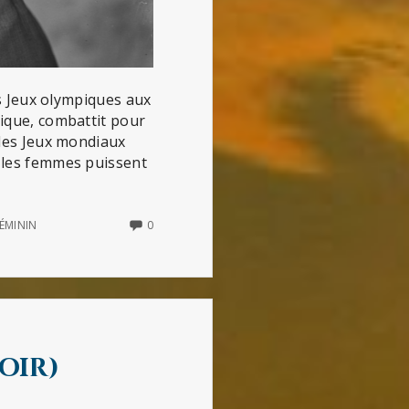
les Jeux olympiques aux
tique, combattit pour
 les Jeux mondiaux
e les femmes puissent
NO
ÉMININ
0
COMMENTS
ON
ALICE
MILLIAT
oir)