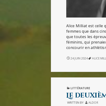
Alice Milliat est cell
femmes que dans cinq 
que toutes les épreuv
féminins, qui prenaie
concourir en athléti
ALICE
24 JUIN 2024
ALICE MIL
MILLIAT
PUBLISHED
LITTÉRATURE
IN
Le deuxiè
WRITTEN BY
ALDOR