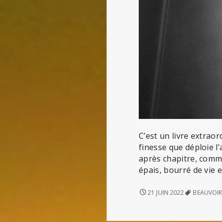
C’est un livre extraord
finesse que déploie l’
après chapitre, comme
épais, bourré de vie e
LE
21 JUIN 2022
BEAUVOI
DEUXIÈME
SEXE
(DE