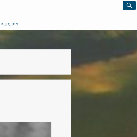
Search
S
for:
 SUIS-JE ?