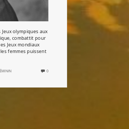
les Jeux olympiques aux
tique, combattit pour
 les Jeux mondiaux
e les femmes puissent
NO
ÉMININ
0
COMMENTS
ON
ALICE
MILLIAT