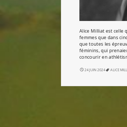
Alice Milliat est cell
femmes que dans cinq 
que toutes les épreuv
féminins, qui prenaie
concourir en athléti
ALICE
24 JUIN 2024
ALICE MIL
MILLIAT