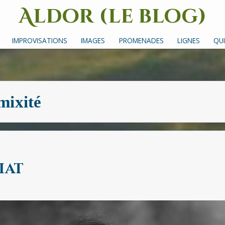
Aldor (le blog)
Un site avec des mots, des images et des sons
IMPROVISATIONS
IMAGES
PROMENADES
LIGNES
QUI
mixité
iat