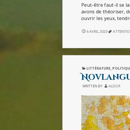
Peut-être faut-il se 
avons de théoriser, d
ouvrir les yeux, tendre
IMAGINER
6 AVRIL 2020
ATTENTI
L’APRÈS
PUBLISHED
LITTÉRATURE
,
POLITIQU
IN
Novlang
WRITTEN BY
ALDOR