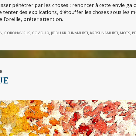
laisser pénétrer par les choses : renoncer à cette envie g
e tenter des explications, d’étouffer les choses sous les
 l’oreille, prêter attention.
ON
,
CORONAVIRUS
,
COVID-19
,
JIDDU KRISHNAMURTI
,
KRSISHNAMURTI
,
MOTS
,
P
E
ue