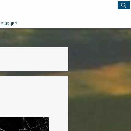
Search
S
for:
 SUIS-JE ?