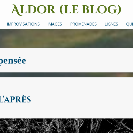
Aldor (le blog)
Un site avec des mots, des images et des sons
IMPROVISATIONS
IMAGES
PROMENADES
LIGNES
QUI
pensée
l’après