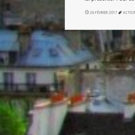
L’ÂNE
26 FÉVRIER 2017
ACTIO
DE
BURIDAN