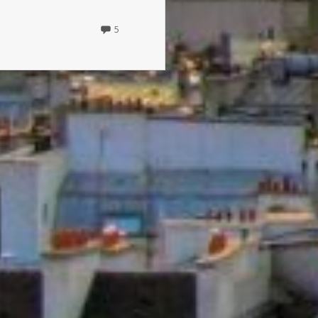
5
5
COMMENTS
ON
L’ÂNE
DE
BURIDAN