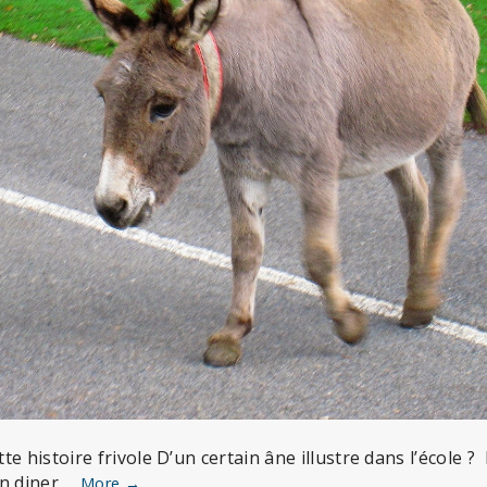
e histoire frivole D’un certain âne illustre dans l’école ? 
on diner …
L’âne
More
→