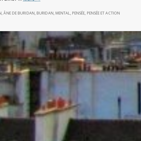
de
Buridan
N
,
ÂNE DE BURIDAN
,
BURIDAN
,
MENTAL
,
PENSÉE
,
PENSÉE ET ACTION