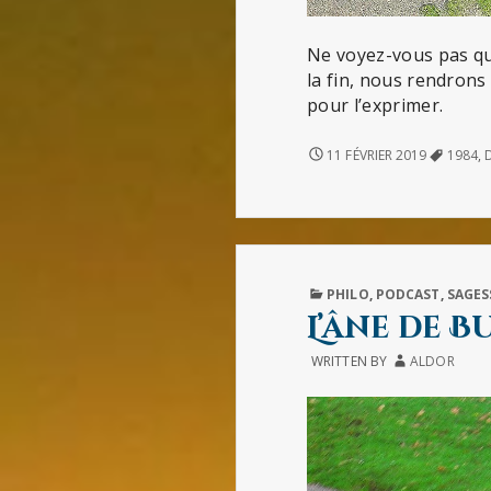
Ne voyez-vous pas que
la fin, nous rendrons 
pour l’exprimer.
NOVLANGUE
11 FÉVRIER 2019
1984
,
PUBLISHED
PHILO
,
PODCAST
,
SAGES
IN
L’âne de 
WRITTEN BY
ALDOR