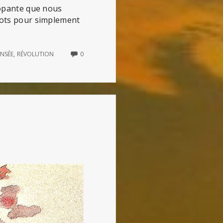
alopante que nous
 mots pour simplement
NO
ENSÉE
,
RÉVOLUTION
0
COMMENTS
ON
IMAGINER
L’APRÈS