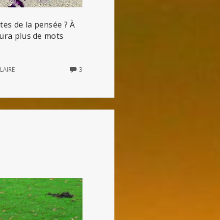
tes de la pensée ? À
 aura plus de mots
3
LAIRE
3
COMMENTS
ON
NOVLANGUE