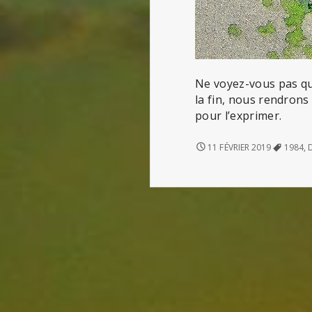
Ne voyez-vous pas que
la fin, nous rendrons 
pour l’exprimer.
NOVLANGUE
11 FÉVRIER 2019
1984
,