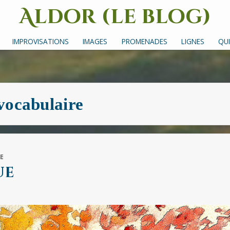
Aldor (le blog)
Un site avec des mots, des images et des sons
IMPROVISATIONS
IMAGES
PROMENADES
LIGNES
QUI
vocabulaire
E
ue