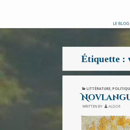
LE BLOG
Étiquette :
PUBLISHED
LITTÉRATURE
,
POLITIQU
IN
Novlang
WRITTEN BY
ALDOR