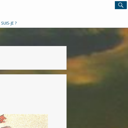
Search
S
for:
 SUIS-JE ?