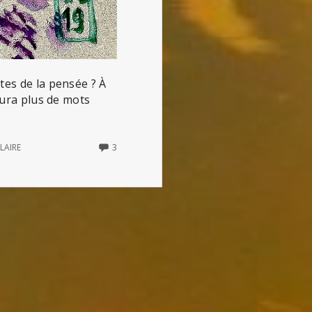
tes de la pensée ? À
 aura plus de mots
3
LAIRE
3
COMMENTS
ON
NOVLANGUE