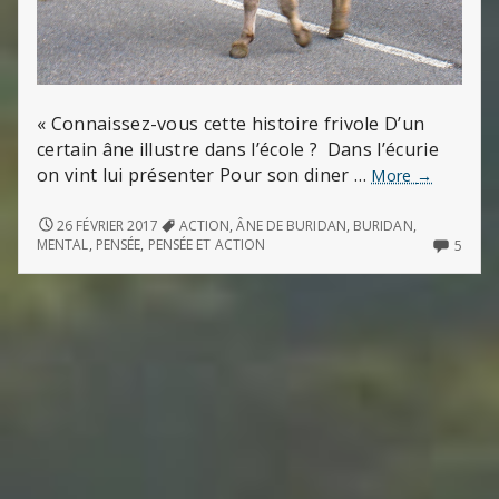
« Connaissez-vous cette histoire frivole D’un
certain âne illustre dans l’école ? Dans l’écurie
on vint lui présenter Pour son diner …
L’âne
More
→
de
Buridan
L’ÂNE
26 FÉVRIER 2017
ACTION
,
ÂNE DE BURIDAN
,
BURIDAN
,
DE
5
MENTAL
,
PENSÉE
,
PENSÉE ET ACTION
5
BURIDAN
COMM
ON
L’ÂNE
DE
BURI