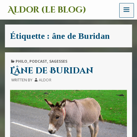
MENU
Aldor (le blog)
Un
site
avec
Étiquette :
âne de Buridan
des
mots,
des
images
et
PUBLISHED
PHILO
,
PODCAST
,
SAGESSES
des
IN
L’âne de Buridan
sons
WRITTEN BY
ALDOR