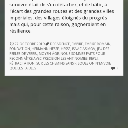
survivre était de s’en détacher, et de bâtir, à
l’écart des grandes routes et des grandes villes
impériales, des villages éloignés du progrès
mais qui, pour cette raison, gagneraient en
résilience.
LE
27 OCTOBRE 2019
DÉCADENCE
,
EMPIRE
,
EMPIRE ROMAIN
,
JEU
FONDATION
,
HERMANN HESSE
,
HESSE
,
ISAAC ASIMOV
,
JEU DES
DES
PERLES DE VERRE.
,
MOYEN-ÂGE
,
NOUS SOMMES FAITS POUR
PERLES
RECONNAÎTRE AVEC PRÉCISION LES ANTINOMIES
,
REPLI
,
DE
RÉTRACTATION
,
SUR LES CHEMINS SANS RISQUES ON N'ENVOIE
VERRE
4
QUE LES FAIBLES
4
:
COMM
INTRODUCTION
ON
À
LE
NOTRE
JEU
ENTRÉE
DES
DANS
PERLE
LE
DE
MOYEN-
VERRE
ÂGE
:
INTR
À
NOTR