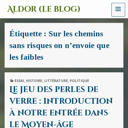
MENU
Aldor (le blog)
Un
site
avec
Étiquette :
Sur les chemins
des
mots,
sans risques on n’envoie que
des
images
et
les faibles
des
sons
PUBLISHED
ESSAI
,
HISTOIRE
,
LITTÉRATURE
,
POLITIQUE
IN
Le jeu des perles de
verre : introduction
à notre entrée dans
le Moyen-âge