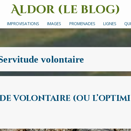
Aldor (le blog)
Un site avec des mots, des images et des sons
IMPROVISATIONS
IMAGES
PROMENADES
LIGNES
QUI
Servitude volontaire
ude volontaire (ou l’optimi