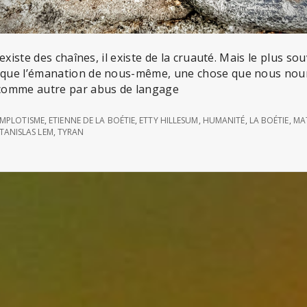
l existe des chaînes, il existe de la cruauté. Mais le plus s
t que l’émanation de nous-même, une chose que nous nou
comme autre par abus de langage
MPLOTISME
,
ETIENNE DE LA BOÉTIE
,
ETTY HILLESUM
,
HUMANITÉ
,
LA BOÉTIE
,
MA
TANISLAS LEM
,
TYRAN