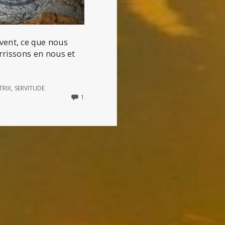
ouvent, ce que nous
rrissons en nous et
TRIX
,
SERVITUDE
ONLY
1
ONE
COMMENT
ON
LA
SERVITUDE
VOLONTAIRE
(OU
L’OPTIMISME
DE
LA
BOÉTIE)