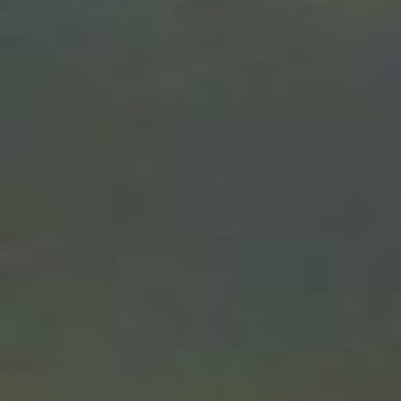
MONDE
MÉPRI
QUI
LE
SE
DÉNI
DÉLITE
ET
LE
MON
QUI
SE
DÉLIT