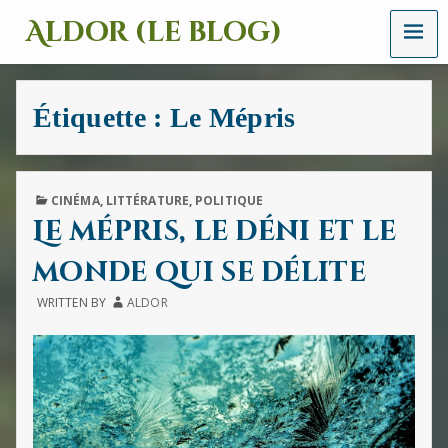
MENU
Aldor (le blog)
Un
site
avec
Étiquette :
Le Mépris
des
mots,
des
images
et
PUBLISHED
CINÉMA
,
LITTÉRATURE
,
POLITIQUE
des
IN
Le mépris, le déni et le
sons
monde qui se délite
WRITTEN BY
ALDOR