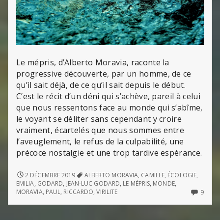
Le mépris, d’Alberto Moravia, raconte la
progressive découverte, par un homme, de ce
qu’il sait déjà, de ce qu’il sait depuis le début.
C’est le récit d’un déni qui s’achève, pareil à celui
que nous ressentons face au monde qui s’abîme,
le voyant se déliter sans cependant y croire
vraiment, écartelés que nous sommes entre
l’aveuglement, le refus de la culpabilité, une
précoce nostalgie et une trop tardive espérance.
LE
2 DÉCEMBRE 2019
ALBERTO MORAVIA
,
CAMILLE
,
ÉCOLOGIE
,
MÉPRIS,
EMILIA
,
GODARD
,
JEAN-LUC GODARD
,
LE MÉPRIS
,
MONDE
,
LE
9
MORAVIA
,
PAUL
,
RICCARDO
,
VIRILITE
9
DÉNI
COMM
ET
ON
LE
LE