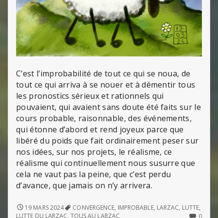
C’est l’improbabilité de tout ce qui se noua, de
tout ce qui arriva à se nouer et à démentir tous
les pronostics sérieux et rationnels qui
pouvaient, qui avaient sans doute été faits sur le
cours probable, raisonnable, des événements,
qui étonne d’abord et rend joyeux parce que
libéré du poids que fait ordinairement peser sur
nos idées, sur nos projets, le réalisme, ce
réalisme qui continuellement nous susurre que
cela ne vaut pas la peine, que c’est perdu
d’avance, que jamais on n’y arrivera.
TOUS
19 MARS 2024
CONVERGENCE
,
IMPROBABLE
,
LARZAC
,
LUTTE
,
AU
NO
LUTTE DU LARZAC
,
TOUS AU LARZAC
0