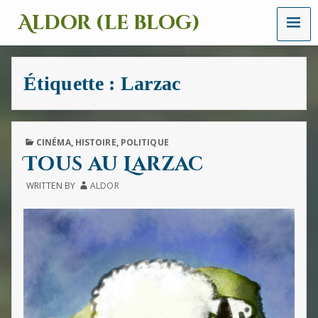
MENU
Aldor (le blog)
Un
site
avec
Étiquette :
Larzac
des
mots,
des
images
et
PUBLISHED
CINÉMA
,
HISTOIRE
,
POLITIQUE
des
IN
Tous au Larzac
sons
WRITTEN BY
ALDOR