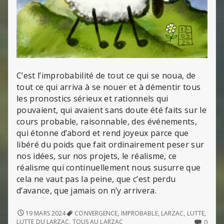
C’est l’improbabilité de tout ce qui se noua, de
tout ce qui arriva à se nouer et à démentir tous
les pronostics sérieux et rationnels qui
pouvaient, qui avaient sans doute été faits sur le
cours probable, raisonnable, des événements,
qui étonne d’abord et rend joyeux parce que
libéré du poids que fait ordinairement peser sur
nos idées, sur nos projets, le réalisme, ce
réalisme qui continuellement nous susurre que
cela ne vaut pas la peine, que c’est perdu
d’avance, que jamais on n’y arrivera.
TOUS
19 MARS 2024
CONVERGENCE
,
IMPROBABLE
,
LARZAC
,
LUTTE
,
AU
NO
LUTTE DU LARZAC
,
TOUS AU LARZAC
0