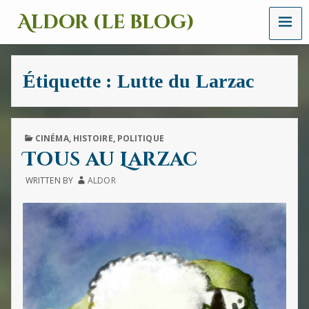
MENU
Aldor (le blog)
Un
site
avec
Étiquette :
Lutte du Larzac
des
mots,
des
images
et
PUBLISHED
CINÉMA
,
HISTOIRE
,
POLITIQUE
des
IN
Tous au Larzac
sons
WRITTEN BY
ALDOR