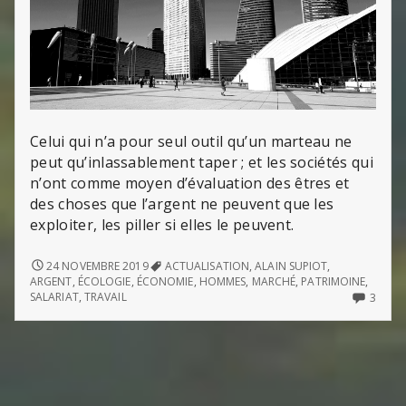
Celui qui n’a pour seul outil qu’un marteau ne
peut qu’inlassablement taper ; et les sociétés qui
n’ont comme moyen d’évaluation des êtres et
des choses que l’argent ne peuvent que les
exploiter, les piller si elles le peuvent.
L’APLATISSEMENT
24 NOVEMBRE 2019
ACTUALISATION
,
ALAIN SUPIOT
,
DU
ARGENT
,
ÉCOLOGIE
,
ÉCONOMIE
,
HOMMES
,
MARCHÉ
,
PATRIMOINE
,
MONDE
3
SALARIAT
,
TRAVAIL
3
COMM
ON
L’APL
DU
MON