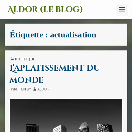
MENU
Aldor (le blog)
Un
site
avec
Étiquette :
actualisation
des
mots,
des
images
et
PUBLISHED
POLITIQUE
des
IN
L’aplatissement du
sons
monde
WRITTEN BY
ALDOR