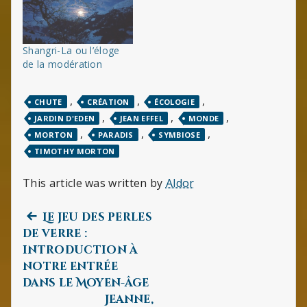
Shangri-La ou l’éloge
de la modération
,
,
,
CHUTE
CRÉATION
ÉCOLOGIE
,
,
,
JARDIN D'EDEN
JEAN EFFEL
MONDE
,
,
,
MORTON
PARADIS
SYMBIOSE
TIMOTHY MORTON
This article was written by
Aldor
Previous
Navigation
Le jeu des perles
post:
de verre :
de
introduction à
notre entrée
l’article
dans le Moyen-âge
Jeanne,