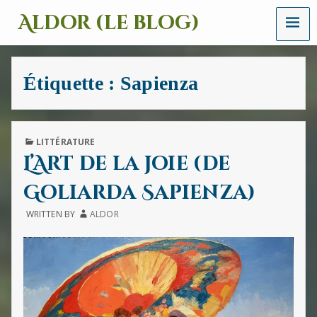
MENU
Aldor (le blog)
Un
site
avec
Étiquette :
Sapienza
des
mots,
des
images
et
PUBLISHED
LITTÉRATURE
des
IN
L’Art de la joie (de
sons
Goliarda Sapienza)
WRITTEN BY
ALDOR