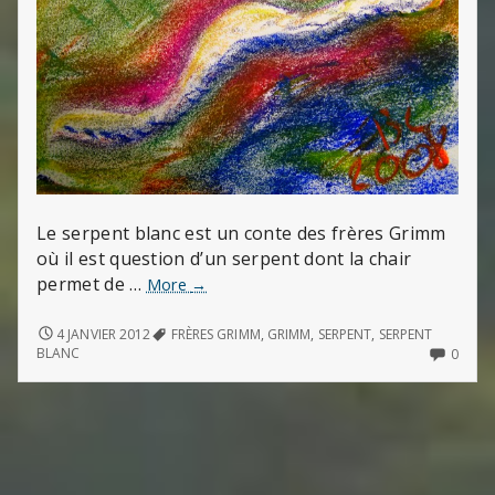
Le serpent blanc est un conte des frères Grimm
où il est question d’un serpent dont la chair
permet de …
Le
More
→
serpent
blanc
LE
4 JANVIER 2012
FRÈRES GRIMM
,
GRIMM
,
SERPENT
,
SERPENT
SERPENT
:
NO
BLANC
0
BLANC
COMM
lecture
:
ON
d’un
LECTURE
LE
conte
D’UN
SERP
des
CONTE
BLAN
DES
:
frères
FRÈRES
LECT
Grimm