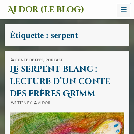
MENU
Aldor (le blog)
Un
site
avec
Étiquette :
serpent
des
mots,
des
images
et
PUBLISHED
CONTE DE FÉES
,
PODCAST
des
IN
Le serpent blanc :
sons
lecture d’un conte
des frères Grimm
WRITTEN BY
ALDOR