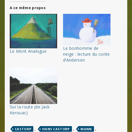
A ce même propos
Le bonhomme de
Le Mont Analogue
neige : lecture du conte
d’Andersen
Sur la route (de Jack
Kerouac)
,
,
,
CASTORP
HANS CASTORP
MANN