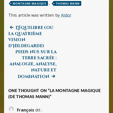
,
MONTAGNE MAGIQUE
THOMAS MANN
This article was written by
Aldor
Previous
Navigation
L’équilibre (ou
post:
la quatrième
de
vision
d’Hildegarde)
l’article
Pieds nus sur la
terre sacrée :
analogie, analyse,
nature et
Next
domination
post:
ONE THOUGHT ON “LA MONTAGNE MAGIQUE
(DE THOMAS MANN)”
François
dit :