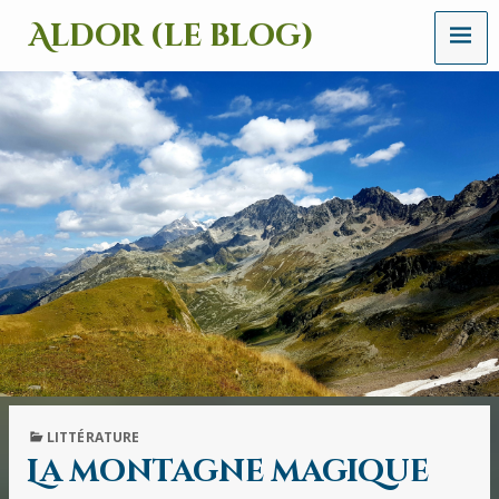
MENU
Aldor (le blog)
Un
site
avec
des
mots,
des
images
et
des
sons
PUBLISHED
LITTÉRATURE
IN
La montagne magique