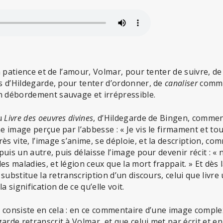
la patience et de l’amour, Volmar, pour tenter de suivre, de
ns d’Hildegarde, pour tenter d’ordonner, de
canaliser
comme 
n débordement sauvage et irrépressible.
du
Livre des oeuvres divines
, d’Hildegarde de Bingen, commen
ne image perçue par l’abbesse : « Je vis le firmament et to
ès vite, l’image s’anime, se déploie, et la description, co
, puis un autre, puis délaisse l’image pour devenir récit : 
es maladies, et légion ceux que la mort frappait. » Et dès 
e substitue la retranscription d’un discours, celui que livre 
a signification de ce qu’elle voit.
on consiste en cela : en ce commentaire d’une image comple
arde retranscrit à Volmar, et que celui met par écrit et en