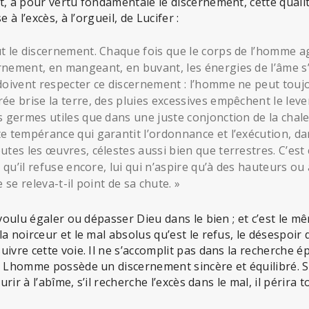
t, a pour vertu fondamentale le discernement, cette qual
 à l’excès, à l’orgueil, de Lucifer :
t le discernement. Chaque fois que le corps de l’homme a
nement, en mangeant, en buvant, les énergies de l’âme s’
doivent respecter ce discernement : l’homme ne peut toujo
ée brise la terre, des pluies excessives empêchent le leve
s germes utiles que dans une juste conjonction de la chaleu
e tempérance qui garantit l’ordonnance et l’exécution, d
utes les œuvres, célestes aussi bien que terrestres. C’es
t qu’il refuse encore, lui qui n’aspire qu’à des hauteurs o
 se releva-t-il point de sa chute. »
voulu égaler ou dépasser Dieu dans le bien ; et c’est le mê
a noirceur et le mal absolus qu’est le refus, le désespoir
ivre cette voie. Il ne s’accomplit pas dans la recherche 
« Lhomme possède un discernement sincère et équilibré. S
urir à l’abîme, s’il recherche l’excès dans le mal, il périra t