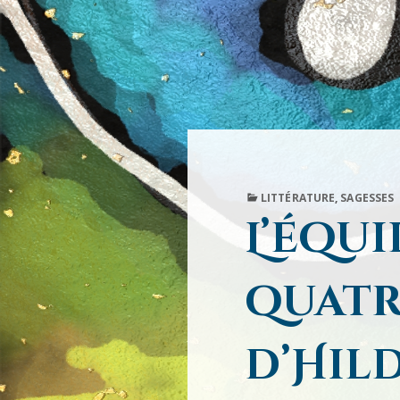
PUBLISHED
LITTÉRATURE
,
SAGESSES
IN
L’équi
quatr
d’Hil