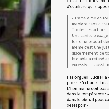
constitue l’achèvemen
d’équilibre qui s’oppose
« L’âme aime en tou
manière sans discer
Toutes les actions 
Une canicule exagér
terre ne produit de
même c’est une just
discernement, de to
le diable a refusé e
excessives : aussi ne
Par orgueil, Lucifer a 
poussé à chuter dans l
L’homme ne doit pas su
dans la tempérance : 
dans le bien, il peut co
désespoir ».