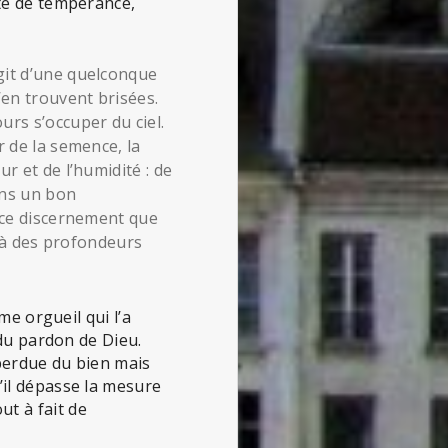
ité de tempérance,
git d’une quelconque
en trouvent brisées.
urs s’occuper du ciel.
r de la semence, la
r et de l’humidité : de
ans un bon
t ce discernement que
u à des profondeurs
me orgueil qui l’a
 du pardon de Dieu.
éperdue du bien mais
’il dépasse la mesure
out à fait de