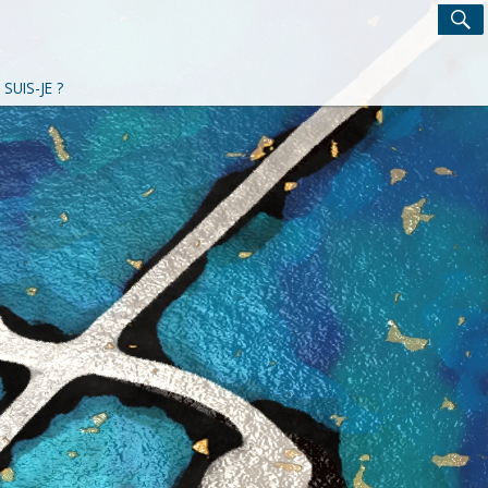
Search
S
for:
 SUIS-JE ?