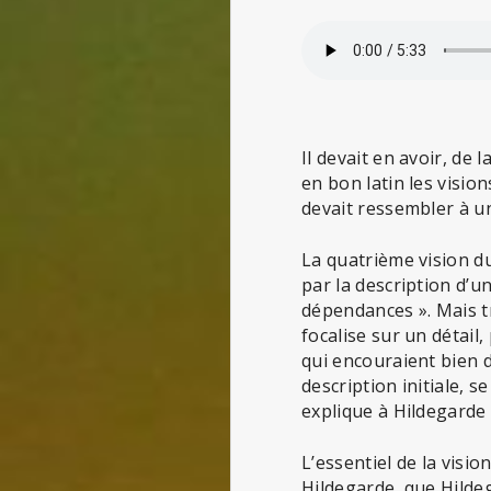
Il devait en avoir, de 
en bon latin les visio
devait ressembler à u
La quatrième vision 
par la description d’u
dépendances ». Mais tr
focalise sur un détail
qui encouraient bien d
description initiale, s
explique à Hildegarde l
L’essentiel de la visi
Hildegarde, que Hildeg