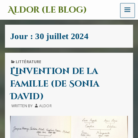
MENU
Aldor (le blog)
Un
site
avec
Jour :
30 juillet 2024
des
mots,
des
images
et
PUBLISHED
LITTÉRATURE
des
IN
L’invention de la
sons
famille (de Sonia
David)
WRITTEN BY
ALDOR