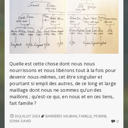
Quelle est cette chose dont nous nous
nourrissons et nous libérons tout à la fois pour
devenir nous-mêmes, cet être singulier et
pourtant si empli des autres, de ce long et large
maillage dont nous ne sommes qu’un des
maillons ; qu’est-ce qui, en nous et en ces liens,
fait famille ?
L’INVENTION
30 JUILLET 2024
BARRIÈRES VAUBAN
,
FAMILLE
,
PESKINE
,
DE
NO
SONIA DAVID
0
LA
COMM