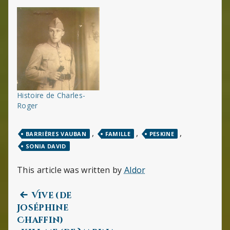
Histoire de Charles-
Roger
,
,
,
BARRIÈRES VAUBAN
FAMILLE
PESKINE
SONIA DAVID
This article was written by
Aldor
Previous
Navigation
Vive (de
post:
Joséphine
de
Chaffin)