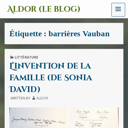
MENU
Aldor (le blog)
Un
site
avec
Étiquette :
barrières Vauban
des
mots,
des
images
et
PUBLISHED
LITTÉRATURE
des
IN
L’invention de la
sons
famille (de Sonia
David)
WRITTEN BY
ALDOR