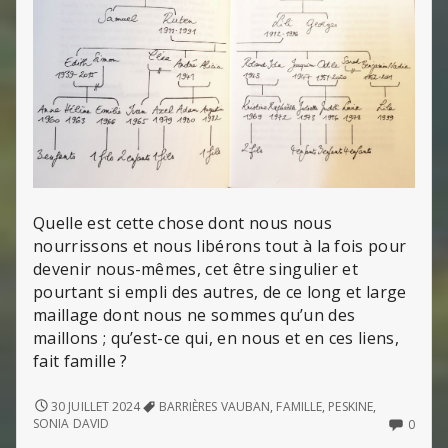
Quelle est cette chose dont nous nous
nourrissons et nous libérons tout à la fois pour
devenir nous-mêmes, cet être singulier et
pourtant si empli des autres, de ce long et large
maillage dont nous ne sommes qu’un des
maillons ; qu’est-ce qui, en nous et en ces liens,
fait famille ?
L’INVENTION
30 JUILLET 2024
BARRIÈRES VAUBAN
,
FAMILLE
,
PESKINE
,
DE
NO
SONIA DAVID
0
LA
COMM