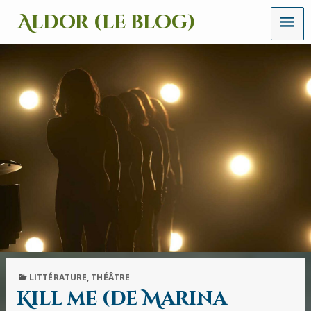
MENU
Aldor (le blog)
Un
site
avec
des
mots,
des
images
et
des
sons
PUBLISHED
LITTÉRATURE
,
THÉÂTRE
IN
Kill me (de Marina