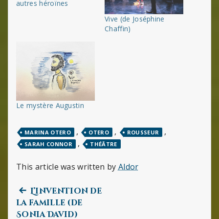
autres héroïnes
Vive (de Joséphine
Chaffin)
Le mystère Augustin
,
,
,
MARINA OTERO
OTERO
ROUSSEUR
,
SARAH CONNOR
THÉÂTRE
This article was written by
Aldor
Previous
Navigation
L’invention de
post:
la famille (de
de
Sonia David)