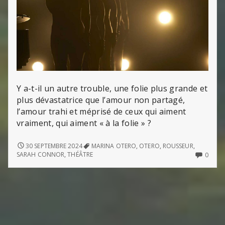
Y a-t-il un autre trouble, une folie plus grande et
plus dévastatrice que l’amour non partagé,
l’amour trahi et méprisé de ceux qui aiment
vraiment, qui aiment « à la folie » ?
KILL
30 SEPTEMBRE 2024
MARINA OTERO
,
OTERO
,
ROUSSEUR
,
ME
NO
SARAH CONNOR
,
THÉÂTRE
0
(DE
COMM
MARINA
ON
OTERO)
KILL
ME
(DE
MARI
OTER