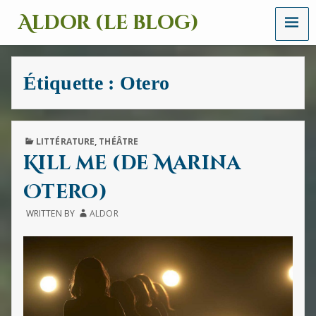
MENU
Aldor (le blog)
Un
site
avec
Étiquette :
Otero
des
mots,
des
images
et
PUBLISHED
LITTÉRATURE
,
THÉÂTRE
des
IN
Kill me (de Marina
sons
Otero)
WRITTEN BY
ALDOR