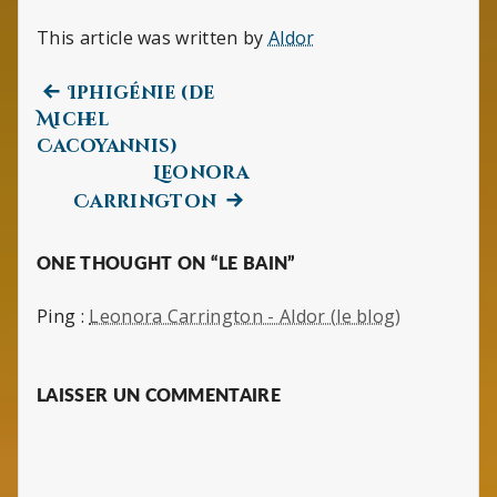
This article was written by
Aldor
Previous
Navigation
Iphigénie (de
post:
Michel
de
Cacoyannis)
Leonora
l’article
Next
Carrington
post:
ONE THOUGHT ON “LE BAIN”
Ping :
Leonora Carrington - Aldor (le blog)
LAISSER UN COMMENTAIRE