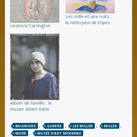
Les mille et une nuits :
le nettoyeur de tripes
Leonora Carrington
Album de famille : le
musée Albert Kahn
,
,
,
,
BAIGNOIRE
GUERRE
LEE MILLER
MILLER
,
MODE
MUSÉE D'ART MODERNE