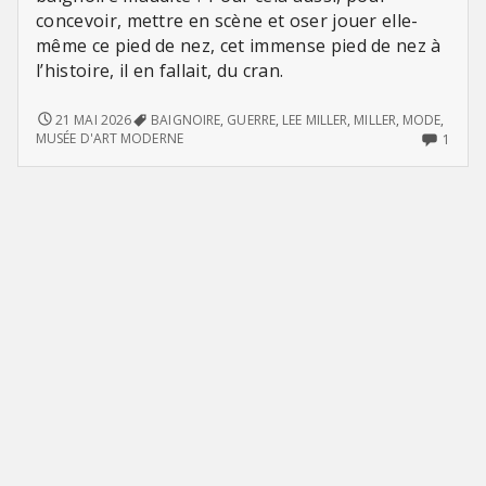
concevoir, mettre en scène et oser jouer elle-
même ce pied de nez, cet immense pied de nez à
l’histoire, il en fallait, du cran.
LE
21 MAI 2026
BAIGNOIRE
,
GUERRE
,
LEE MILLER
,
MILLER
,
MODE
,
BAIN
ONLY
MUSÉE D'ART MODERNE
1
ONE
COM
ON
LE
BAIN