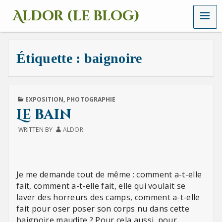
MENU
Aldor (le blog)
Un
site
avec
Étiquette :
baignoire
des
mots,
des
images
et
PUBLISHED
EXPOSITION
,
PHOTOGRAPHIE
des
IN
Le bain
sons
WRITTEN BY
ALDOR
Je me demande tout de même : comment a-t-elle
fait, comment a-t-elle fait, elle qui voulait se
laver des horreurs des camps, comment a-t-elle
fait pour oser poser son corps nu dans cette
baignoire maudite ? Pour cela aussi, pour