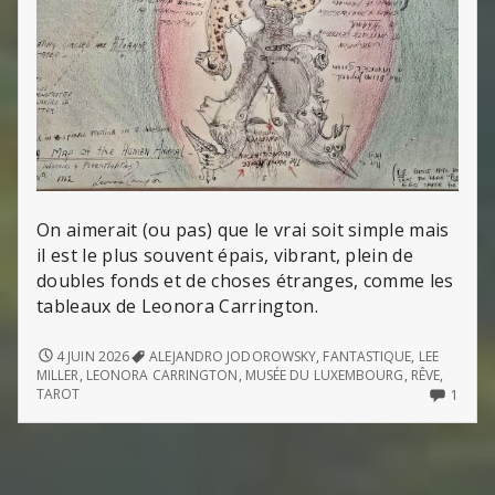
On aimerait (ou pas) que le vrai soit simple mais
il est le plus souvent épais, vibrant, plein de
doubles fonds et de choses étranges, comme les
tableaux de Leonora Carrington.
LEONORA
4 JUIN 2026
ALEJANDRO JODOROWSKY
,
FANTASTIQUE
,
LEE
CARRINGTON
MILLER
,
LEONORA CARRINGTON
,
MUSÉE DU LUXEMBOURG
,
RÊVE
,
ONLY
TAROT
1
ONE
COM
ON
LEON
CARR