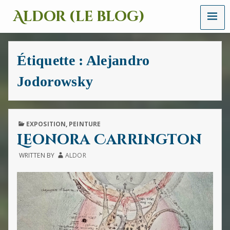
MENU
Aldor (le blog)
Un
site
avec
Étiquette :
Alejandro
des
mots,
Jodorowsky
des
images
et
des
sons
PUBLISHED
EXPOSITION
,
PEINTURE
IN
Leonora Carrington
WRITTEN BY
ALDOR