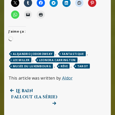
J’aime ça :
Chargement…
,
,
ALEJANDRO JODOROWSKY
FANTASTIQUE
,
,
LEE MILLER
LEONORA CARRINGTON
,
,
MUSÉE DU LUXEMBOURG
RÊVE
TAROT
This article was written by
Aldor
Previous
Navigation
Le bain
post:
Next
Fallout (la série)
de
post:
l’article