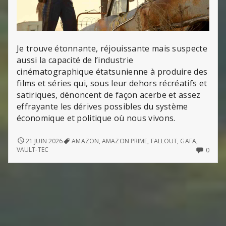
Je trouve étonnante, réjouissante mais suspecte
aussi la capacité de l’industrie
cinématographique étatsunienne à produire des
films et séries qui, sous leur dehors récréatifs et
satiriques, dénoncent de façon acerbe et assez
effrayante les dérives possibles du système
économique et politique où nous vivons.
FALLOUT
21 JUIN 2026
AMAZON
,
AMAZON PRIME
,
FALLOUT
,
GAFA
,
(LA
NO
VAULT-TEC
0
SÉRIE)
COMM
ON
FALL
(LA
SÉRIE)