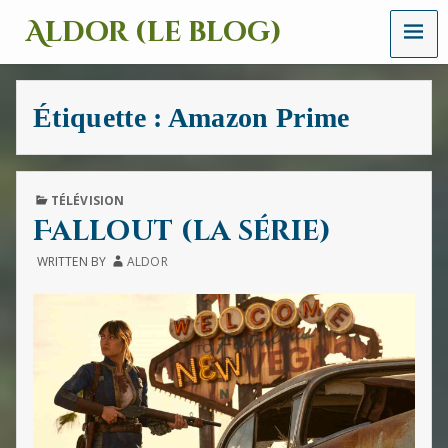
MENU
Aldor (le blog)
Un
site
avec
Étiquette :
Amazon Prime
des
mots,
des
images
et
PUBLISHED
TÉLÉVISION
des
IN
Fallout (la série)
sons
WRITTEN BY
ALDOR