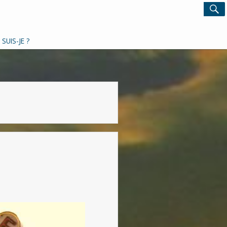
Search
S
for:
 SUIS-JE ?