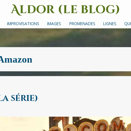
Aldor (le blog)
Un site avec des mots, des images et des sons
IMPROVISATIONS
IMAGES
PROMENADES
LIGNES
QUI
Amazon
a série)