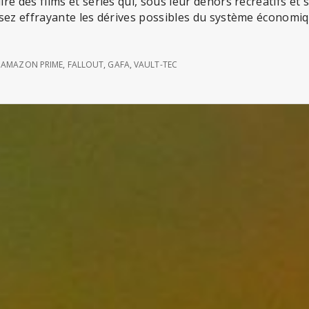
re des films et séries qui, sous leur dehors récréatifs et 
sez effrayante les dérives possibles du système économiq
,
AMAZON PRIME
,
FALLOUT
,
GAFA
,
VAULT-TEC