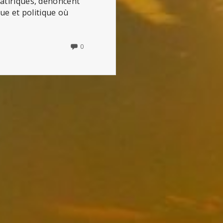
satiriques, dénoncent
ue et politique où
NO
0
COMMENTS
ON
FALLOUT
(LA
SÉRIE)