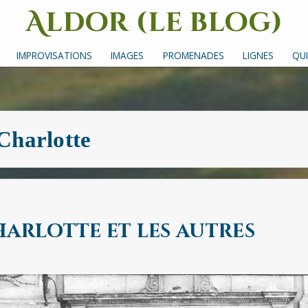
Aldor (le blog)
Un site avec des mots, des images et des sons
IMPROVISATIONS
IMAGES
PROMENADES
LIGNES
QUI
Charlotte
harlotte et les autres