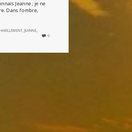
nnais Jeanne ; je ne
bre. Dans l’ombre,
HABILLEMENT
,
JEANNE
,
NO
0
COMMENTS
ON
JEANNE,
CHARLOTTE
ET
LES
AUTRES