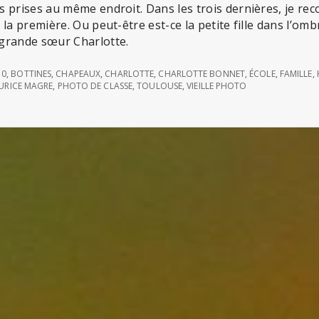
 prises au même endroit. Dans les trois dernières, je reco
la première. Ou peut-être est-ce la petite fille dans l’om
grande sœur Charlotte.
10
,
BOTTINES
,
CHAPEAUX
,
CHARLOTTE
,
CHARLOTTE BONNET
,
ÉCOLE
,
FAMILLE
,
URICE MAGRE
,
PHOTO DE CLASSE
,
TOULOUSE
,
VIEILLE PHOTO