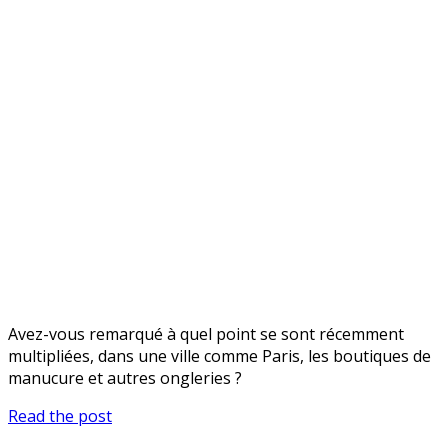
non-
linéarité
Avez-vous remarqué à quel point se sont récemment
multipliées, dans une ville comme Paris, les boutiques de
manucure et autres ongleries ?
Ses
Read the post
faux