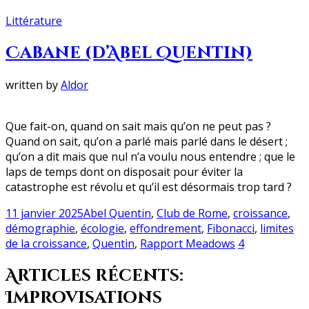
Published
Littérature
in
Cabane (d’Abel Quentin)
written by
Aldor
Que fait-on, quand on sait mais qu’on ne peut pas ?
Quand on sait, qu’on a parlé mais parlé dans le désert ;
qu’on a dit mais que nul n’a voulu nous entendre ; que le
laps de temps dont on disposait pour éviter la
catastrophe est révolu et qu’il est désormais trop tard ?
Cabane
11 janvier 2025
Abel Quentin
,
Club de Rome
,
croissance
,
(d’Abel
démographie
,
écologie
,
effondrement
,
Fibonacci
,
limites
Quentin)
4
de la croissance
,
Quentin
,
Rapport Meadows
4
comments
Articles récents:
on
Cabane
Improvisations
(d’Abel