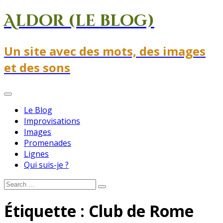
Skip
Skip
Skip
Aldor (le blog)
to
to
to
content
sidebar
footer
Un site avec des mots, des images
et des sons
Menu
Le Blog
Improvisations
Images
Promenades
Lignes
Qui suis-je ?
Search
Search
for:
Étiquette :
Club de Rome