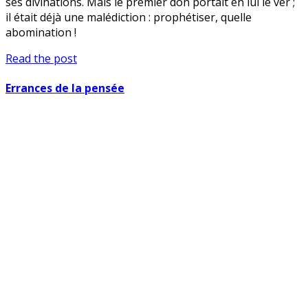
ses divinations. Mais le premier don portait en lui le ver ;
il était déjà une malédiction : prophétiser, quelle
abomination !
Prophète
Read the post
de
malheur
Errances de la pensée