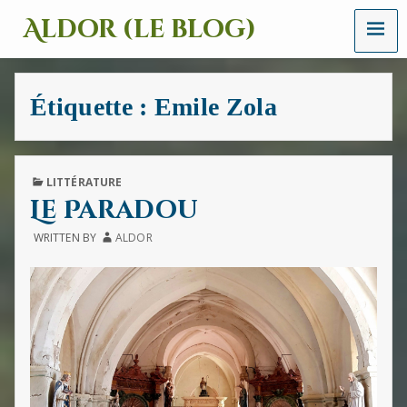
MENU
Aldor (le blog)
Un
site
avec
Étiquette :
Emile Zola
des
mots,
des
images
et
PUBLISHED
LITTÉRATURE
des
IN
Le Paradou
sons
WRITTEN BY
ALDOR