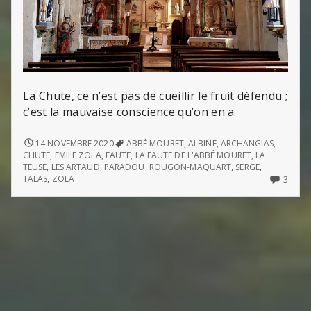
La Chute, ce n’est pas de cueillir le fruit défendu ;
c’est la mauvaise conscience qu’on en a.
LE
14 NOVEMBRE 2020
ABBÉ MOURET
,
ALBINE
,
ARCHANGIAS
,
PARADOU
CHUTE
,
EMILE ZOLA
,
FAUTE
,
LA FAUTE DE L'ABBÉ MOURET
,
LA
TEUSE
,
LES ARTAUD
,
PARADOU
,
ROUGON-MAQUART
,
SERGE
,
3
TALAS
,
ZOLA
3
COMM
ON
LE
PARA