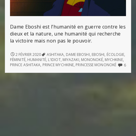
Dame Eboshi est l’humanité en guerre contre les
dieux et la nature, une humanité qui recherche
la victoire mais non pas le pouvoir.
DAME
2 FÉVRIER 2020
ASHITAKA
,
DAME EBOSHI
,
EBOSHI
,
ÉCOLOGIE
,
EBOSHI
FÉMINITÉ
,
HUMANITÉ
,
L'IDIOT
,
MIYAZAKI
,
MONONOKÉ
,
MYCHKINE
,
6
PRINCE ASHITAKA
,
PRINCE MYCHKINE
,
PRINCESSE MONONOKÉ
6
COMM
ON
DAME
EBOS