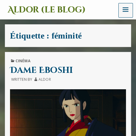
MENU
Aldor (le blog)
Un
site
avec
Étiquette :
féminité
des
mots,
des
images
et
PUBLISHED
CINÉMA
des
IN
Dame Eboshi
sons
WRITTEN BY
ALDOR