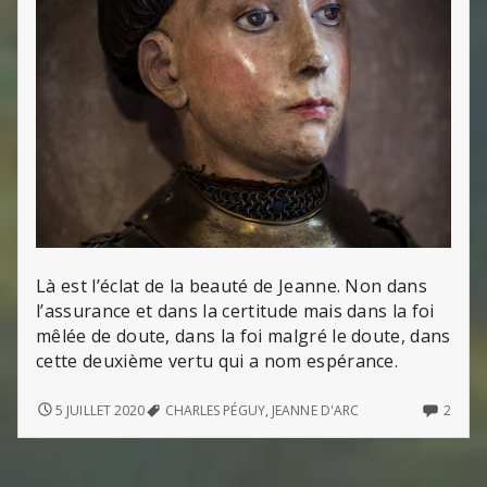
Là est l’éclat de la beauté de Jeanne. Non dans
l’assurance et dans la certitude mais dans la foi
mêlée de doute, dans la foi malgré le doute, dans
cette deuxième vertu qui a nom espérance.
JEANNE
2
5 JUILLET 2020
CHARLES PÉGUY
,
JEANNE D'ARC
2
COMM
ON
JEAN