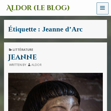
MENU
Aldor (le blog)
Un
site
avec
Étiquette :
Jeanne d’Arc
des
mots,
des
images
et
PUBLISHED
LITTÉRATURE
des
IN
Jeanne
sons
WRITTEN BY
ALDOR