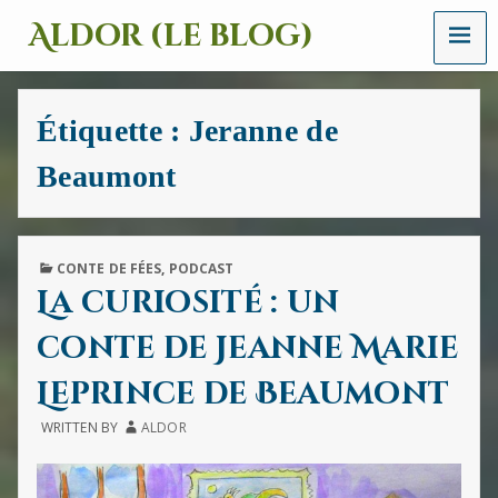
MENU
Aldor (le blog)
Un
site
avec
Étiquette :
Jeranne de
des
mots,
Beaumont
des
images
et
des
sons
PUBLISHED
CONTE DE FÉES
,
PODCAST
IN
La curiosité : un
conte de Jeanne Marie
Leprince de Beaumont
WRITTEN BY
ALDOR