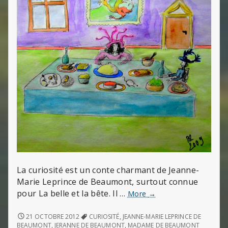
La curiosité est un conte charmant de Jeanne-
Marie Leprince de Beaumont, surtout connue
pour La belle et la bête. Il …
La
More
→
curiosité
:
LA
21 OCTOBRE 2012
CURIOSITÉ
,
JEANNE-MARIE LEPRINCE DE
CURIOSITÉ
un
BEAUMONT
,
JERANNE DE BEAUMONT
,
MADAME DE BEAUMONT