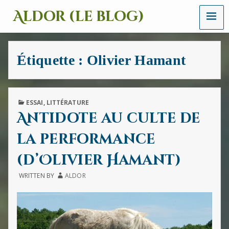
MENU
Aldor (le blog)
Un
site
avec
Étiquette :
Olivier Hamant
des
mots,
des
images
et
PUBLISHED
ESSAI
,
LITTÉRATURE
des
IN
Antidote au culte de
sons
la performance
(d’Olivier Hamant)
WRITTEN BY
ALDOR