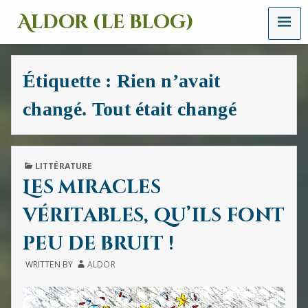
MENU
Aldor (le blog)
Un
site
avec
Étiquette :
Rien n’avait
des
mots,
changé. Tout était changé
des
images
et
des
sons
PUBLISHED
LITTÉRATURE
IN
Les miracles
véritables, qu’ils font
peu de bruit !
WRITTEN BY
ALDOR