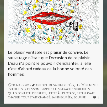
Le plaisir véritable est plaisir de convive. Le
sauvetage n’était que l’occasion de ce plaisir.
L’eau n’a point le pouvoir d’enchanter, si elle
n’est d’abord cadeau de la bonne volonté des
hommes.
LES
31 MARS 2019
ANTOINE DE SAINT-EXUPÉRY
,
LES ÉVÉNEMENTS
MIRACLES
ESSENTIELS QU'ILS SONT SIMPLES !
,
LES MIRACLES VÉRITABLES
VÉRITABLES,
QU'ILS FONT PEU DE BRUIT !
,
LETTRE À UN OTAGE
,
RIEN N'AVAIT
QU’ILS
ONLY
CHANGÉ. TOUT ÉTAIT CHANGÉ
,
SAINT-EXUPÉRY
,
SOURIRE
1
FONT
ONE
PEU
COM