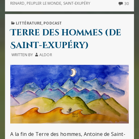
À
30
RENARD
,
PEUPLER LE MONDE
,
SAINT-EXUPÉRY
30
de
CAUSE
COMM
la
DE
ON
couleur
LA
J’Y
PUBLISHED
LITTÉRATURE
,
PODCAST
du
COULEUR
GAGN
IN
DU
À
Terre des hommes (de
blé
BLÉ
CAUS
DE
Saint-Exupéry)
LA
COUL
WRITTEN BY
ALDOR
DU
BLÉ
A la fin de Terre des hommes, Antoine de Saint-