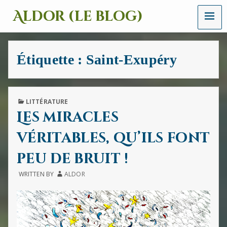
MENU
Aldor (le blog)
Un
site
avec
Étiquette :
Saint-Exupéry
des
mots,
des
images
et
PUBLISHED
LITTÉRATURE
des
IN
Les miracles
sons
véritables, qu’ils font
peu de bruit !
WRITTEN BY
ALDOR