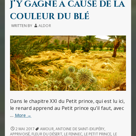
!
MIRA
J’y gagne à cause de la
VÉRIT
QU’IL
couleur du blé
FONT
PEU
WRITTEN BY
ALDOR
DE
BRUI
!
Dans le chapitre XXI du Petit prince, qui est lu ici,
le renard apprend au Petit prince qu’il faut, avec
…
J’y
More
→
gagne
à
J’Y
2 MAI 2017
AMOUR
,
ANTOINE DE SAINT-EXUPÉRY
,
GAGNE
cause
APPRIVOISÉ
,
FLEUR DU DÉSERT
,
LE FENNEC
,
LE PETIT PRINCE
,
LE