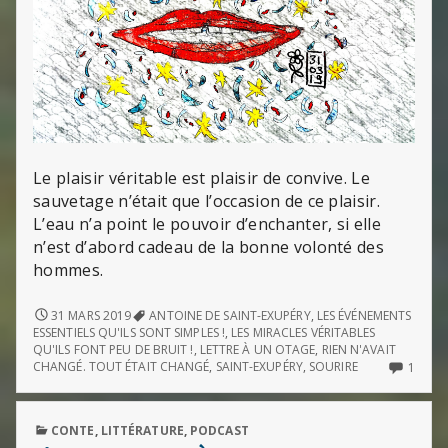
Le plaisir véritable est plaisir de convive. Le
sauvetage n’était que l’occasion de ce plaisir.
L’eau n’a point le pouvoir d’enchanter, si elle
n’est d’abord cadeau de la bonne volonté des
hommes.
LES
31 MARS 2019
ANTOINE DE SAINT-EXUPÉRY
,
LES ÉVÉNEMENTS
MIRACLES
ESSENTIELS QU'ILS SONT SIMPLES !
,
LES MIRACLES VÉRITABLES
VÉRITABLES,
QU'ILS FONT PEU DE BRUIT !
,
LETTRE À UN OTAGE
,
RIEN N'AVAIT
QU’ILS
ONLY
CHANGÉ. TOUT ÉTAIT CHANGÉ
,
SAINT-EXUPÉRY
,
SOURIRE
1
FONT
ONE
PEU
COM
DE
ON
PUBLISHED
CONTE
,
LITTÉRATURE
,
PODCAST
BRUIT
LES
IN