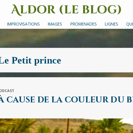
Aldor (le blog)
Un site avec des mots, des images et des sons
IMPROVISATIONS
IMAGES
PROMENADES
LIGNES
QUI
Le Petit prince
ODCAST
 à cause de la couleur du b