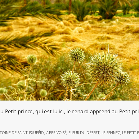
 Petit prince, qui est lu ici, le renard apprend au Petit pri
TOINE DE SAINT-EXUPÉRY
,
APPRIVOISÉ
,
FLEUR DU DÉSERT
,
LE FENNEC
,
LE PETIT 