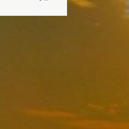
COMMENTS
ON
J’Y
GAGNE
À
CAUSE
DE
LA
COULEUR
DU
BLÉ