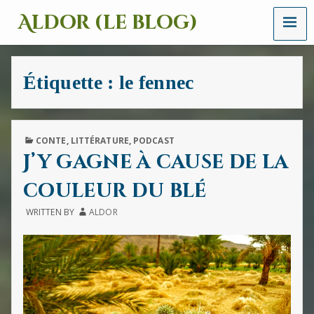
MENU
Aldor (le blog)
Un
site
avec
Étiquette :
le fennec
des
mots,
des
images
et
PUBLISHED
CONTE
,
LITTÉRATURE
,
PODCAST
des
IN
J’y gagne à cause de la
sons
couleur du blé
WRITTEN BY
ALDOR