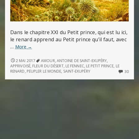
Dans le chapitre XXI du Petit prince, qui est lu ici,
le renard apprend au Petit prince qu’il faut, avec
…
J’y
More
→
gagne
à
J’Y
2 MAI 2017
AMOUR
,
ANTOINE DE SAINT-EXUPÉRY
,
GAGNE
cause
APPRIVOISÉ
,
FLEUR DU DÉSERT
,
LE FENNEC
,
LE PETIT PRINCE
,
LE
À
30
RENARD
,
PEUPLER LE MONDE
,
SAINT-EXUPÉRY
30
de
CAUSE
COMM
la
DE
ON
couleur
LA
J’Y
du
COULEUR
GAGN
DU
À
blé
BLÉ
CAUS
DE
LA
COUL
DU
BLÉ