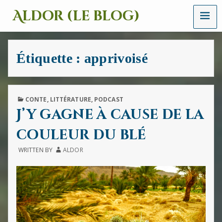
MENU
Aldor (le blog)
Un
site
avec
Étiquette :
apprivoisé
des
mots,
des
images
et
PUBLISHED
CONTE
,
LITTÉRATURE
,
PODCAST
des
IN
J’y gagne à cause de la
sons
couleur du blé
WRITTEN BY
ALDOR