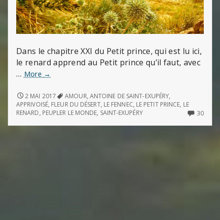
Dans le chapitre XXI du Petit prince, qui est lu ici,
le renard apprend au Petit prince qu’il faut, avec
…
J’y
More
→
gagne
à
J’Y
2 MAI 2017
AMOUR
,
ANTOINE DE SAINT-EXUPÉRY
,
GAGNE
cause
APPRIVOISÉ
,
FLEUR DU DÉSERT
,
LE FENNEC
,
LE PETIT PRINCE
,
LE
À
30
RENARD
,
PEUPLER LE MONDE
,
SAINT-EXUPÉRY
30
de
CAUSE
COMM
la
DE
ON
couleur
LA
J’Y
du
COULEUR
GAGN
DU
À
blé
BLÉ
CAUS
DE
LA
COUL
DU
BLÉ