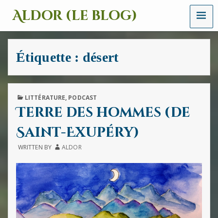
MENU
Aldor (le blog)
Un
site
avec
Étiquette :
désert
des
mots,
des
images
et
PUBLISHED
LITTÉRATURE
,
PODCAST
des
IN
Terre des hommes (de
sons
Saint-Exupéry)
WRITTEN BY
ALDOR