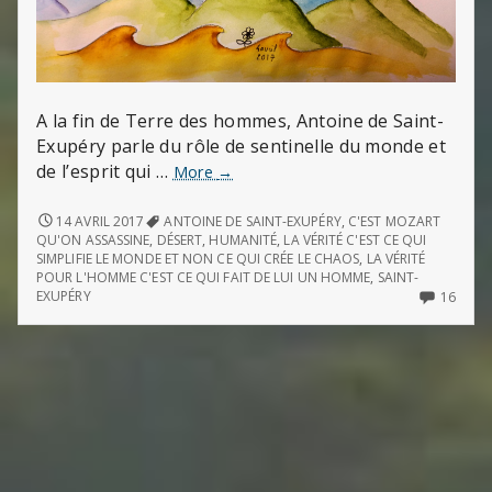
A la fin de Terre des hommes, Antoine de Saint-
Exupéry parle du rôle de sentinelle du monde et
de l’esprit qui …
Terre
More
→
des
hommes
TERRE
14 AVRIL 2017
ANTOINE DE SAINT-EXUPÉRY
,
C'EST MOZART
DES
(de
QU'ON ASSASSINE
,
DÉSERT
,
HUMANITÉ
,
LA VÉRITÉ C'EST CE QUI
HOMMES
SIMPLIFIE LE MONDE ET NON CE QUI CRÉE LE CHAOS
,
LA VÉRITÉ
Saint-
(DE
POUR L'HOMME C'EST CE QUI FAIT DE LUI UN HOMME
,
SAINT-
Exupéry)
SAINT-
16
EXUPÉRY
16
EXUPÉRY)
COMM
ON
TERRE
DES
HOM
(DE
SAINT
EXUPÉ